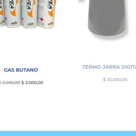
TERMO JARRA DIGITA
GAS BUTANO
$
33.000,00
El
El
$
3.500,00
$
3.000,00
precio
precio
original
actual
era:
es:
$ 3.500,00.
$ 3.000,00.