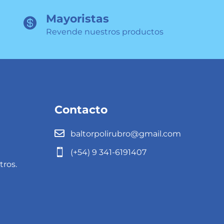
Mayoristas

Revende nuestros productos
Contacto

baltorpolirubro@gmail.com

(+54) 9 341-6191407
tros.