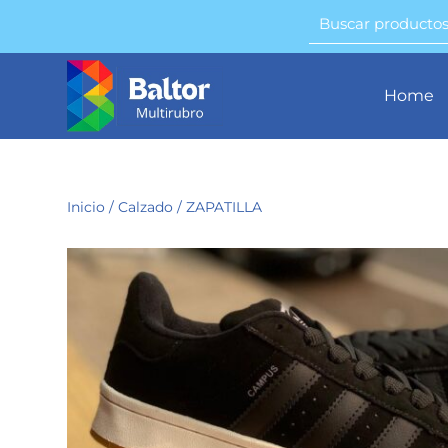
Home
Inicio
/
Calzado
/ ZAPATILLA