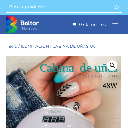
0 elementos
Inicio
/
ILUMINACION
/ CABINA DE UÑAS UV