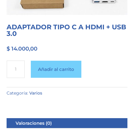
ADAPTADOR TIPO C A HDMI + USB
3.0
$
14.000,00
ADAPTADOR
Añadir al carrito
TIPO
C
A
Categoría:
Varios
HDMI
+
USB
3.0
Valoraciones (0)
cantidad