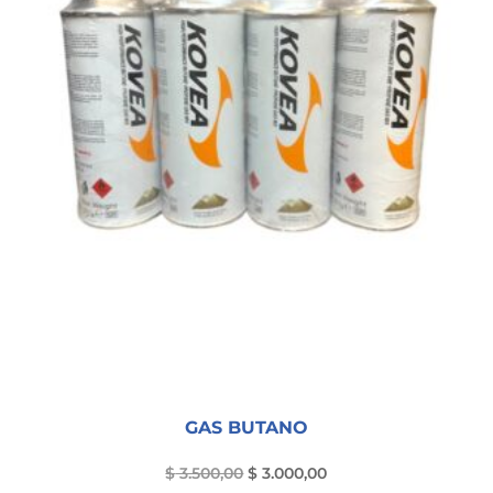
GAS BUTANO
El
El
$
3.500,00
$
3.000,00